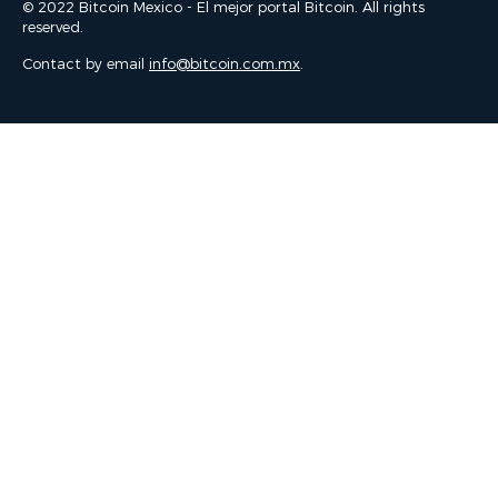
© 2022 Bitcoin Mexico - El mejor portal Bitcoin. All rights
reserved.
Contact by email
info@bitcoin.com.mx
.