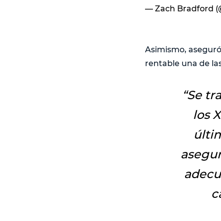
— Zach Bradford 
Asimismo, aseguró
rentable una de la
“
Se tr
los 
últi
asegur
adecu
c