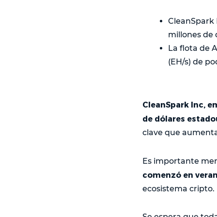
CleanSpark I
millones de
La flota de
(EH/s) de po
CleanSpark Inc, em
de dólares estado
clave que aumentar
Es importante me
comenzó en veran
ecosistema cripto.
Se espera que toda