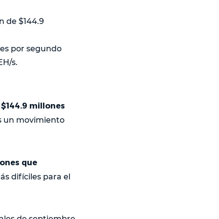
n de $144.9
hes por segundo
EH/s.
 $144.9 millones
es un movimiento
ciones que
s difíciles para el
nales de septiembre