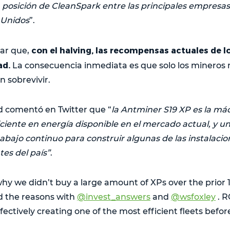
a posición de CleanSpark entre las principales empresa
 Unidos
”.
con el halving, las recompensas actuales de l
car que,
ad.
La consecuencia inmediata es que solo los mineros 
n sobrevivir.
d comentó en Twitter que “
la Antminer S19 XP es la má
iciente en energía disponible en el mercado actual, y
rabajo continuo para construir algunas de las instalaci
tes del país”
.
why we didn’t buy a large amount of XPs over the prior
ed the reasons with
@invest_answers
and
@wsfoxley
. R
ectively creating one of the most efficient fleets befor