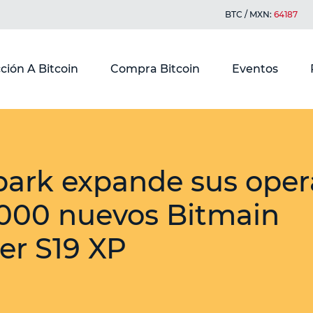
BTC / MXN:
64187
ción A Bitcoin
Compra Bitcoin
Eventos
park expande sus oper
,000 nuevos Bitmain
er S19 XP