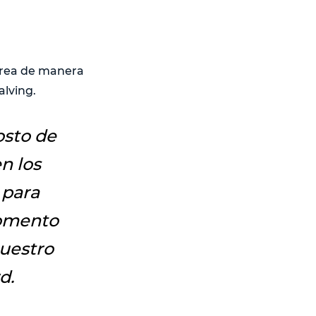
crea de manera
alving.
osto de
n los
 para
momento
uestro
d.