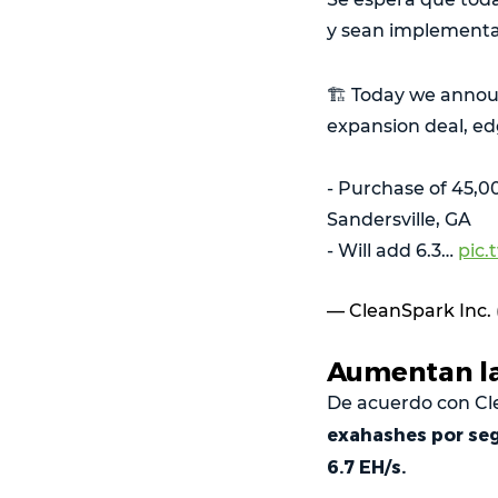
y sean implementa
🏗️ Today we anno
expansion deal, ed
- Purchase of 45,
Sandersville, GA
- Will add 6.3…
pic
— CleanSpark Inc.
Aumentan la
De acuerdo con C
exahashes por seg
6.7 EH/s.