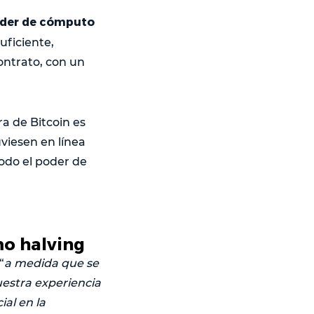
oder de cómputo
uficiente,
ontrato, con un
a de Bitcoin es
viesen en línea
odo el poder de
mo halving
“
a medida que se
uestra experiencia
ial en la