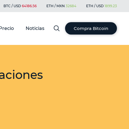
BTC / USD
64186.56
ETH / MXN
32684
ETH / USD
1899.23
Precio
Noticias
Compra Bitcoin
aciones