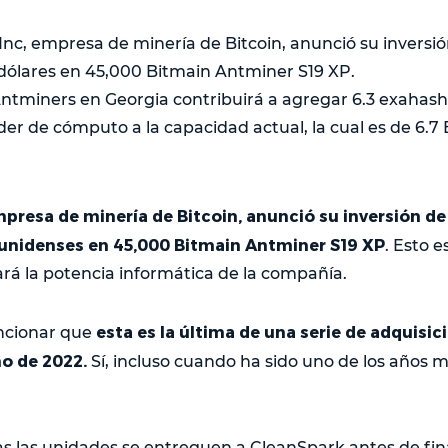
nc, empresa de minería de Bitcoin, anunció su inversió
 dólares en 45,000 Bitmain Antminer S19 XP.
 Antminers en Georgia contribuirá a agregar 6.3 exahas
der de cómputo a la capacidad actual, la cual es de 6.7 
presa de minería de Bitcoin, anunció su inversión de
unidenses en 45,000 Bitmain Antminer S19 XP
. Esto 
á la potencia informática de la compañía.
esta es la última de una serie de adquisi
ncionar que
o de 2022.
Sí, incluso cuando ha sido uno de los años má
s las unidades se entreguen a CleanSpark antes de fi