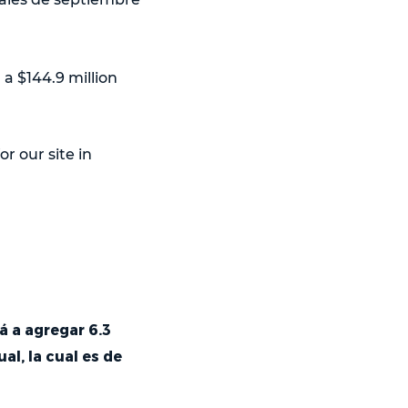
a $144.9 million
r our site in
á a agregar 6.3
l, la cual es de