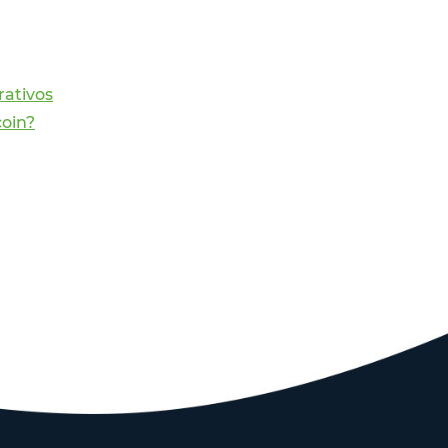
rativos
coin?