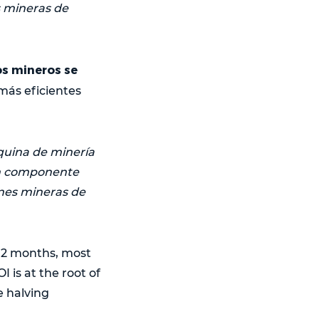
s mineras de
os mineros se
más eficientes
quina de minería
 un componente
ones mineras de
 12 months, most
OI is at the root of
e halving