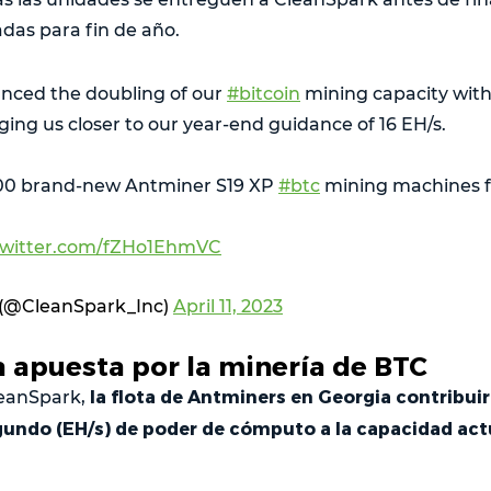
das para fin de año.
unced the doubling of our
#bitcoin
mining capacity with 
ging us closer to our year-end guidance of 16 EH/s.
000 brand-new Antminer S19 XP
#btc
mining machines fo
.twitter.com/fZHo1EhmVC
 (@CleanSpark_Inc)
April 11, 2023
 apuesta por la minería de BTC
la flota de Antminers en Georgia contribuir
leanSpark,
undo (EH/s) de poder de cómputo a la capacidad actua