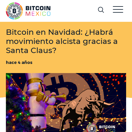
Bitcoin en Navidad: ¿Habrá
movimiento alcista gracias a
Santa Claus?
hace 4 años