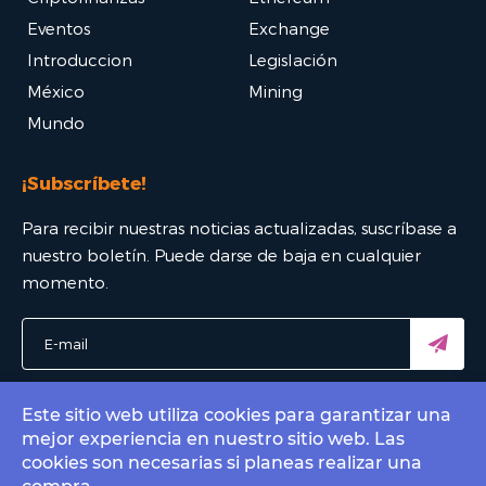
Eventos
Exchange
Introduccion
Legislación
México
Mining
Mundo
¡Subscríbete!
Para recibir nuestras noticias actualizadas, suscríbase a
nuestro boletín. Puede darse de baja en cualquier
momento.
Este sitio web utiliza cookies para garantizar una
mejor experiencia en nuestro sitio web. Las
© 2022 Bitcoin Mexico - El mejor portal Bitcoin. All rights
cookies son necesarias si planeas realizar una
reserved.