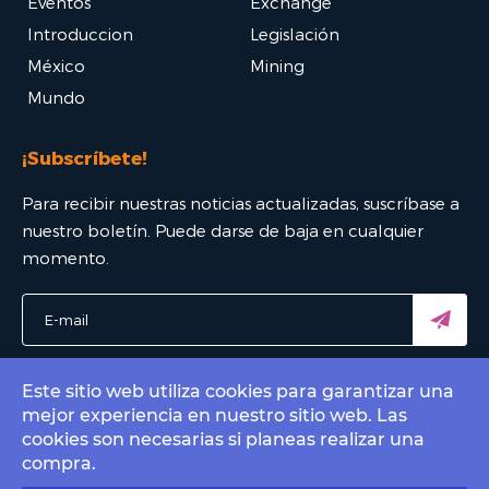
Eventos
Exchange
Introduccion
Legislación
México
Mining
Mundo
¡Subscríbete!
Para recibir nuestras noticias actualizadas, suscríbase a
nuestro boletín. Puede darse de baja en cualquier
momento.
Este sitio web utiliza cookies para garantizar una
mejor experiencia en nuestro sitio web. Las
© 2022 Bitcoin Mexico - El mejor portal Bitcoin. All rights
cookies son necesarias si planeas realizar una
reserved.
compra.
Contact by email
info@bitcoin.com.mx
.