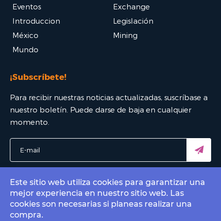
Eventos
Exchange
Introduccion
Legislación
México
Mining
Mundo
¡Subscríbete!
Para recibir nuestras noticias actualizadas, suscríbase a
nuestro boletín. Puede darse de baja en cualquier
momento.
Este sitio web utiliza cookies para garantizar una
mejor experiencia en nuestro sitio web. Las
© 2022 Bitcoin Mexico - El mejor portal Bitcoin. All rights
cookies son necesarias si planeas realizar una
reserved.
compra.