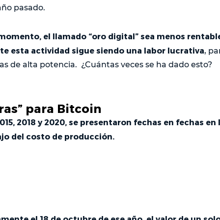
año pasado.
momento, el llamado “oro digital” sea menos rentable
e esta actividad sigue siendo una labor lucrativa
, p
s de alta potencia. ¿Cuántas veces se ha dado esto?
ras” para Bitcoin
2015, 2018 y 2020, se presentaron fechas en fechas en l
jo del costo de producción.
amente el 18 de octubre de ese año, el valor de un solo