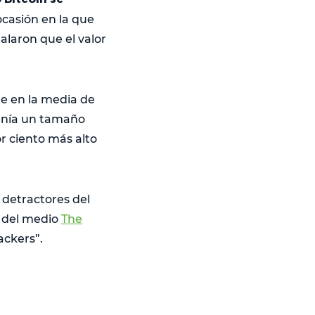
 ocasión en la que
ñalaron que el valor
e en la media de
tenía un tamaño
r ciento más alto
 detractores del
r del medio
The
ackers”.