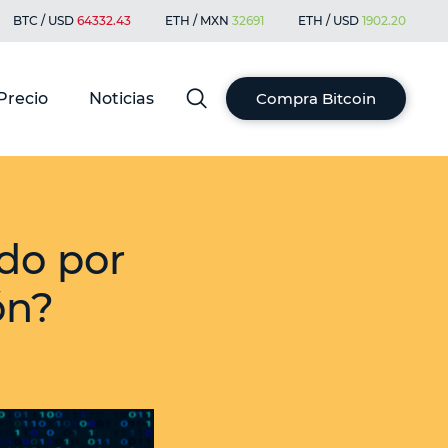
BTC / USD
64332.43
ETH / MXN
32691
ETH / USD
1902.20
Precio
Noticias
Compra Bitcoin
ído por
ón?