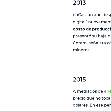
2013
enCasi un año des
digital” nuevamen
costo de producc
presentó su baja d
Corem, señalara có
mineros.
2015
A mediados de
ene
precio que no tocab
dólares. En ese p