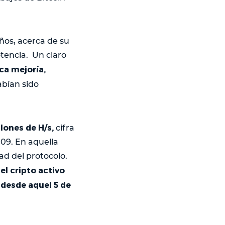
ños, acerca de su
otencia. Un claro
ca mejoría,
abían sido
llones de H/s,
cifra
009. En aquella
ad del protocolo.
el cripto activo
 desde aquel 5 de