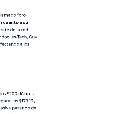
l llamado “oro
en cuanto a su
hrate de la red
ndoolies-Tech, Guy
fectando a los
 los $200 dólares,
gara los $179.13 ,
masiva pasando de