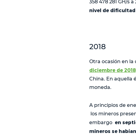
358 478 281 GH/s a
nivel de dificulta
2018
Otra ocasión en la
diciembre de 2018
China. En aquella é
moneda.
A principios de en
los mineros presen
en septie
embargo
mineros se habían