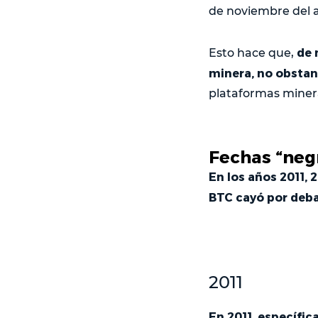
de noviembre del 
de 
Esto hace que,
minera,
no obstant
plataformas minera
Fechas “neg
En los años 2011, 
BTC cayó por deba
2011
En 2011, específic