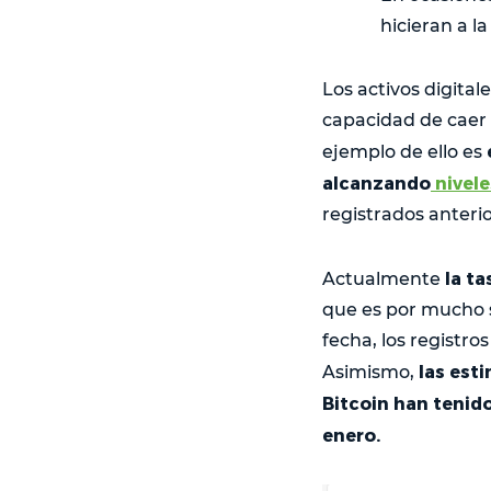
hicieran a l
Los activos digita
capacidad de caer 
ejemplo de ello es
alcanzando
nivel
registrados anterio
la t
Actualmente
que es por mucho s
fecha, los registro
las est
Asimismo,
Bitcoin han tenido
enero.