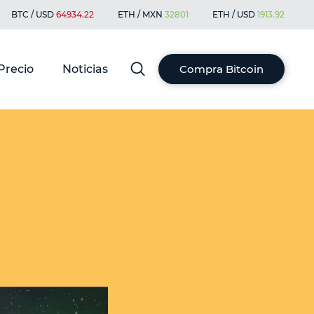
BTC / USD
64934.22
ETH / MXN
32801
ETH / USD
1913.92
Precio
Noticias
Compra Bitcoin