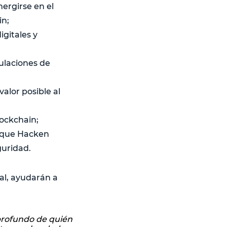
ergirse en el
in;
igitales y
ulaciones de
alor posible al
lockchain;
s que Hacken
guridad.
ial, ayudarán a
profundo de quién