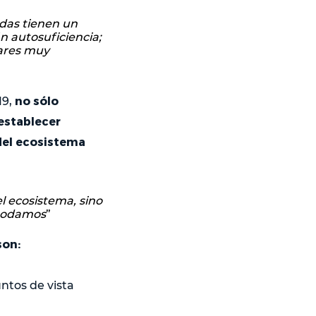
das tienen un
n autosuficiencia;
gares muy
no sólo
19,
 establecer
del ecosistema
l ecosistema, sino
 podamos
”
 son:
ntos de vista