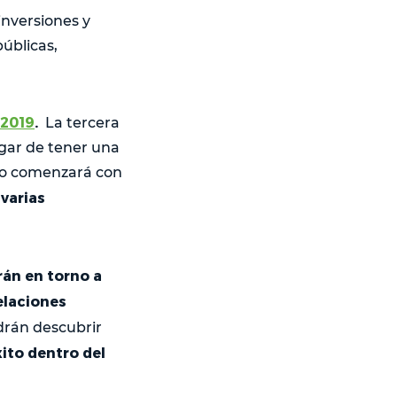
inversiones y
públicas,
 2019
.
La tercera
gar de tener una
año comenzará con
 varias
rán en torno a
elaciones
drán descubrir
xito dentro del