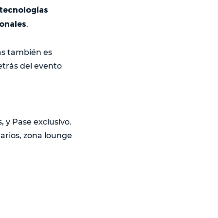
 tecnologías
ionales
.
as también es
etrás del evento
, y Pase exclusivo.
narios, zona lounge