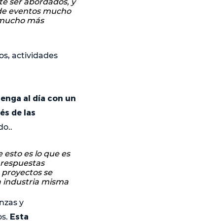
e ser abordados, y
 de eventos mucho
s mucho más
os, actividades
nga al día con un
és de las
do..
esto es lo que es
 respuestas
s proyectos se
a industria misma
nzas y
Esta
os.