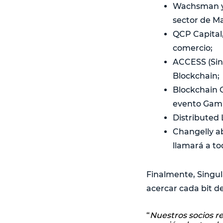
Wachsman y 
sector de Ma
QCP Capital,
comercio;
ACCESS (Sing
Blockchain;
Blockchain G
evento Gami
Distributed 
Changelly a
llamará a to
Finalmente, Singula
acercar cada bit de
“
Nuestros socios 