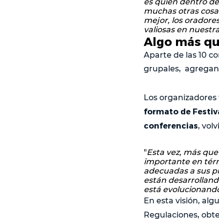
es quién dentro d
muchas otras cosa
mejor, los orador
valiosas en nuestr
Algo más qu
Aparte de las 10 c
grupales, agregand
Los organizadores 
formato de Festiva
conferencias
, vol
"
Esta vez, más que
importante en térm
adecuadas a sus pr
están desarrolland
está evolucionand
En esta visión, al
Regulaciones, obt