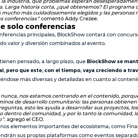
e la industria, qué problemas esperan desesperadament
s. Larga historia corta, ¿qué obtenemos? El programa
es mucho más cuidadosamente elegidos y las persona
as conferencias
" comentó Addy Crezee.
e solo conferencias
onferencias principales, BlockShow contará con concurs
o valor y diversión combinados al evento.
BlockShow se mante
tienen pensado, a largo plazo, que
l, pero que este, con el tiempo, vaya creciendo a trav
viéndose más diversas y detalladas en cuanto al conteni
 nunca, nos estamos centrando en el contenido, porque 
inos de desarrollo comunitario: las personas obtienen
eguntas, esto les ayuda a desarrollar sus proyectos, lo
o dentro del comunidad, y por lo tanto la comunidad, l
o
". agregó el CEO.
gunos elementos importantes del ecosistema, como Fina
endrán sus propias plataformas como eventos separad