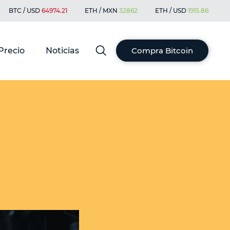
BTC / USD
64974.21
ETH / MXN
32862
ETH / USD
1915.86
Precio
Noticias
Compra Bitcoin
l