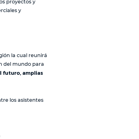
los proyectos y
rciales y
ión la cual reunirá
in del mundo para
l futuro, amplias
tre los asistentes
a