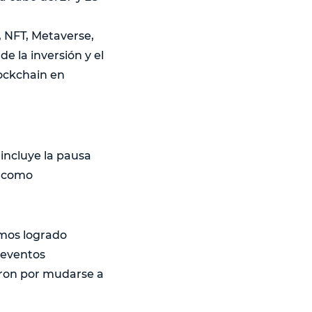
3, NFT, Metaverse,
e la inversión y el
ockchain en
incluye la pausa
, como
emos logrado
 eventos
aron por mudarse a