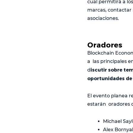
cual permitirá a l
marcas, contactar s
asociaciones.
Oradores
Blockchain Economy
a las principales
iscutir sobre te
d
oportunidades de
El evento planea r
estarán oradores d
Michael Sayl
Alex Bornyak