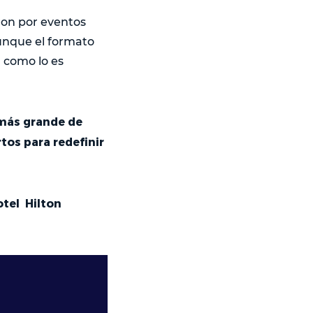
ron por eventos
aunque el formato
, como lo es
más grande de
rtos para redefinir
otel Hilton