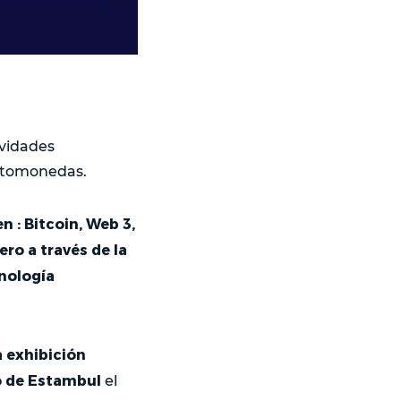
ividades
iptomonedas.
n : Bitcoin, Web 3,
ro a través de la
nología
 exhibición
to de Estambul
el