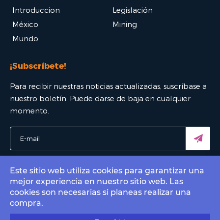
Introduccion
Legislación
México
Mining
Mundo
¡Subscríbete!
Para recibir nuestras noticias actualizadas, suscríbase a
nuestro boletín. Puede darse de baja en cualquier
momento.
Este sitio web utiliza cookies para garantizar una
mejor experiencia en nuestro sitio web. Las
© 2022 Bitcoin Mexico - El mejor portal Bitcoin. All rights
cookies son necesarias si planeas realizar una
reserved.
compra.
Contact by email
info@bitcoin.com.mx
.