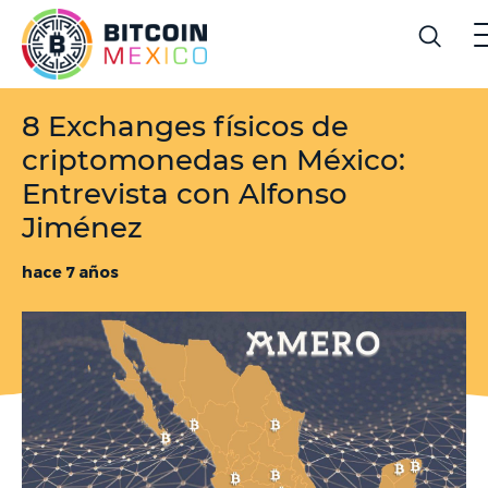
8 Exchanges físicos de
criptomonedas en México:
Entrevista con Alfonso
Jiménez
hace 7 años